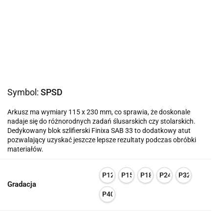
Symbol:
SPSD
Arkusz ma wymiary 115 x 230 mm, co sprawia, że doskonale
nadaje się do różnorodnych zadań ślusarskich czy stolarskich.
Dedykowany blok szlifierski Finixa SAB 33 to dodatkowy atut
pozwalający uzyskać jeszcze lepsze rezultaty podczas obróbki
materiałów.
P120
P150
P180
P240
P320
Gradacja
P400