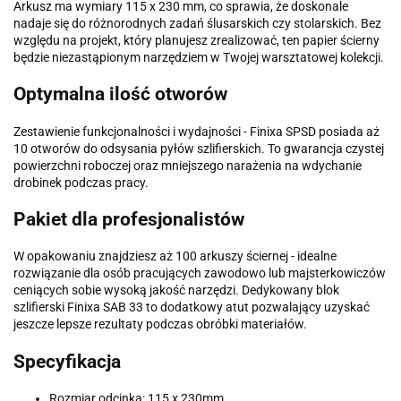
Arkusz ma wymiary 115 x 230 mm, co sprawia, że doskonale
nadaje się do różnorodnych zadań ślusarskich czy stolarskich. Bez
względu na projekt, który planujesz zrealizować, ten papier ścierny
będzie niezastąpionym narzędziem w Twojej warsztatowej kolekcji.
Optymalna ilość otworów
Zestawienie funkcjonalności i wydajności - Finixa SPSD posiada aż
10 otworów do odsysania pyłów szlifierskich. To gwarancja czystej
powierzchni roboczej oraz mniejszego narażenia na wdychanie
drobinek podczas pracy.
Pakiet dla profesjonalistów
W opakowaniu znajdziesz aż 100 arkuszy ściernej - idealne
rozwiązanie dla osób pracujących zawodowo lub majsterkowiczów
ceniących sobie wysoką jakość narzędzi. Dedykowany blok
szlifierski Finixa SAB 33 to dodatkowy atut pozwalający uzyskać
jeszcze lepsze rezultaty podczas obróbki materiałów.
Specyfikacja
Rozmiar odcinka: 115 x 230mm.