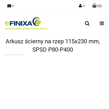
(
0
)
Zaloguj się
Zarejestruj się
Dodaj zgłoszenie
Arkusz ścierny na rzep 115x230 mm,
SPSD P80-P400