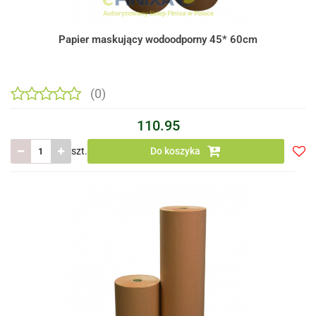
Papier maskujący wodoodporny 45* 60cm
(0)
110.95
szt.
Do koszyka
Do
prze