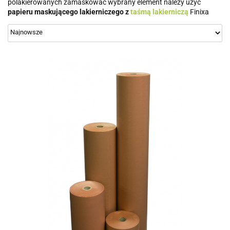
polakierowanych zamaskować wybrany element należy użyć
papieru maskującego lakierniczego z
taśmą lakierniczą
Finixa