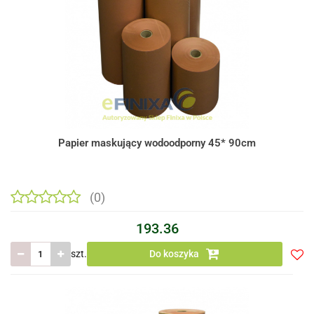
Papier maskujący wodoodporny 45* 90cm
(0)
193.36
szt.
Do koszyka
Do
prze