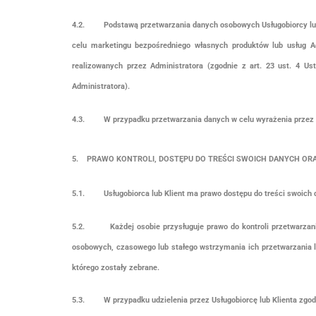
4.2.
Podstawą przetwarzania danych osobowych Usługobiorcy lub 
celu marketingu bezpośredniego własnych produktów lub usług Adm
realizowanych przez Administratora (zgodnie z art. 23 ust. 4 
Administratora).
4.3.
W przypadku przetwarzania danych w celu wyrażenia przez K
5. PRAWO KONTROLI, DOSTĘPU DO TREŚCI SWOICH DANYCH ORA
5.1.
Usługobiorca lub Klient ma prawo dostępu do treści swoich
5.2.
Każdej osobie przysługuje prawo do kontroli przetwarzan
osobowych, czasowego lub stałego wstrzymania ich przetwarzania lub
którego zostały zebrane.
5.3.
W przypadku udzielenia przez Usługobiorcę lub Klienta zg