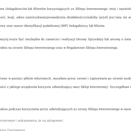
e Usługobiorców lub Klientów korzystających ze Sklepu Internetowego: imię i nazwisko
ść, kraj), adres zamieszkania/prowadzenia działalności/siedziby (jeżeli jest inny niż
 oraz numer identyfikacji podatkowej (NIP) Usługobiorcy lub Klienta.
yżej może być niezbędne do zawarcia i realizacji Umowy Sprzedaży lub umowy o świad
io na stronie Sklepu Internetowego oraz w Regulaminie Sklepu Internetowego.
ekstowe w postaci plików tekstowych, wysyłane przez serwer i zapisywane po stronie oso
ości z jakiego urządzenia korzysta odwiedzający nasz Sklep Internetowy). Szczegółowe i
okies podczas korzystania przez odwiedzających ze strony Sklepu Internetowego w nast
ernetowym i pokazywania, że są zalogowani;
enia Zamówienia;