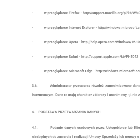
· w przeglądarce Firefox - http://support.mozilla.org/pl/k
· w przęglądarce Internet Explorer - http://windows.microsoft.c
· w przeglądarce Opera - http://help.opera.com/Windows/12.10/
· w przeglądarce Safari - http://support.apple.com/kb/PH5042
· w przeglądarce Microsoft Edge - http://windows.microsoft.com
3.6.
Administrator przetwarza również zanonimizowane dan
Internetowym. Dane te mają charakter zbiorczy i anonimowy, tj. nie
4. PODSTAWA PRZETWARZANIA DANYCH
4.1.
Podanie danych osobowych przez Usługobiorcę lub Kli
niezbędnych do zawarcia i realizacji Umowy Sprzedaży lub umowy o 