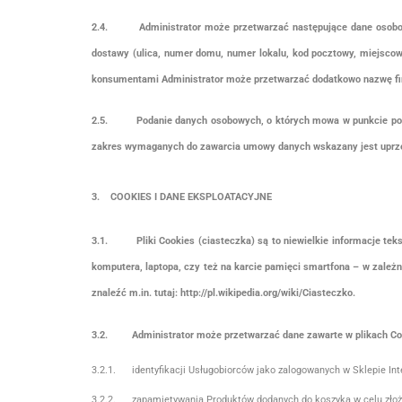
2.4.
Administrator może przetwarzać następujące dane osobow
dostawy (ulica, numer domu, numer lokalu, kod pocztowy, miejscowo
konsumentami Administrator może przetwarzać dodatkowo nazwę firmy
2.5.
Podanie danych osobowych, o których mowa w punkcie pow
zakres wymaganych do zawarcia umowy danych wskazany jest uprzedn
3. COOKIES I DANE EKSPLOATACYJNE
3.1.
Pliki Cookies (ciasteczka) są to niewielkie informacje t
komputera, laptopa, czy też na karcie pamięci smartfona – w zależn
znaleźć m.in. tutaj: http://pl.wikipedia.org/wiki/Ciasteczko.
3.2.
Administrator może przetwarzać dane zawarte w plikach Co
3.2.1. identyfikacji Usługobiorców jako zalogowanych w Sklepie Int
3.2.2. zapamiętywania Produktów dodanych do koszyka w celu złoż