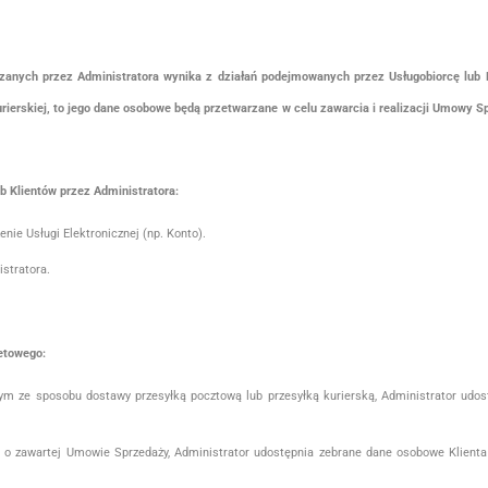
ch przez Administratora wynika z działań podejmowanych przez Usługobiorcę lub Klie
rierskiej, to jego dane osobowe będą przetwarzane w celu zawarcia i realizacji Umowy S
Klientów przez Administratora:
ie Usługi Elektronicznej (np. Konto).
stratora.
etowego:
ym ze sposobu dostawy przesyłką pocztową lub przesyłką kurierską, Administrator udo
ii o zawartej Umowie Sprzedaży, Administrator udostępnia zebrane dane osobowe Klien