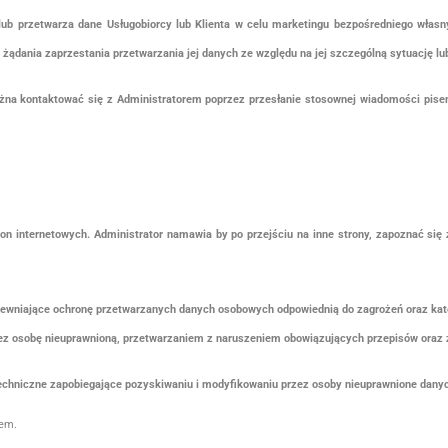
ub przetwarza dane Usługobiorcy lub Klienta w celu marketingu bezpośredniego własny
ądania zaprzestania przetwarzania jej danych ze względu na jej szczególną sytuację lub
żna kontaktować się z Administratorem poprzez przesłanie stosownej wiadomości pisem
on internetowych. Administrator namawia by po przejściu na inne strony, zapoznać się z
zapewniające ochronę przetwarzanych danych osobowych odpowiednią do zagrożeń oraz kat
z osobę nieuprawnioną, przetwarzaniem z naruszeniem obowiązujących przepisów oraz z
techniczne zapobiegające pozyskiwaniu i modyfikowaniu przez osoby nieuprawnione dany
pem.