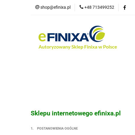
shop@efinixa.pl
+48 713499252
Kat
Kategorie
Zobacz
Nowości
Bes
Sklepu internetowego efinixa.pl
1. POSTANOWIENIA OGÓLNE