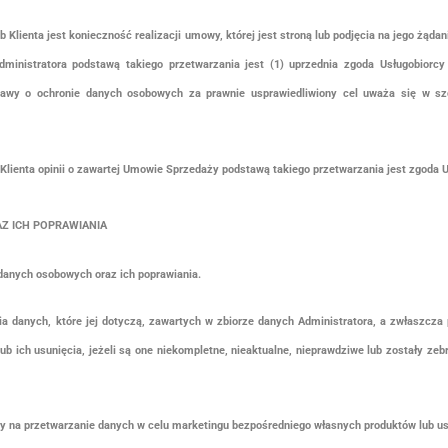
Klienta jest konieczność realizacji umowy, której jest stroną lub podjęcia na jego żąda
inistratora podstawą takiego przetwarzania jest (1) uprzednia zgoda Usługobiorcy 
Ustawy o ochronie danych osobowych za prawnie usprawiedliwiony cel uważa się w sz
lienta opinii o zawartej Umowie Sprzedaży podstawą takiego przetwarzania jest zgoda Us
Z ICH POPRAWIANIA
 danych osobowych oraz ich poprawiania.
ia danych, które jej dotyczą, zawartych w zbiorze danych Administratora, a zwłaszcza 
 ich usunięcia, jeżeli są one niekompletne, nieaktualne, nieprawdziwe lub zostały zebr
ody na przetwarzanie danych w celu marketingu bezpośredniego własnych produktów lub 