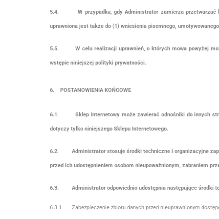
5.4.
W przypadku, gdy Administrator zamierza przetwarzać l
uprawniona jest także do (1) wniesienia pisemnego, umotywowanego ż
5.5.
W celu realizacji uprawnień, o których mowa powyżej mo
wstępie niniejszej polityki prywatności.
6. POSTANOWIENIA KOŃCOWE
6.1.
Sklep Internetowy może zawierać odnośniki do innych str
dotyczy tylko niniejszego Sklepu Internetowego.
6.2.
Administrator stosuje środki techniczne i organizacyjne 
przed ich udostępnieniem osobom nieupoważnionym, zabraniem prze
6.3.
Administrator odpowiednio udostępnia następujące środki 
6.3.1. Zabezpieczenie zbioru danych przed nieuprawnionym dostę