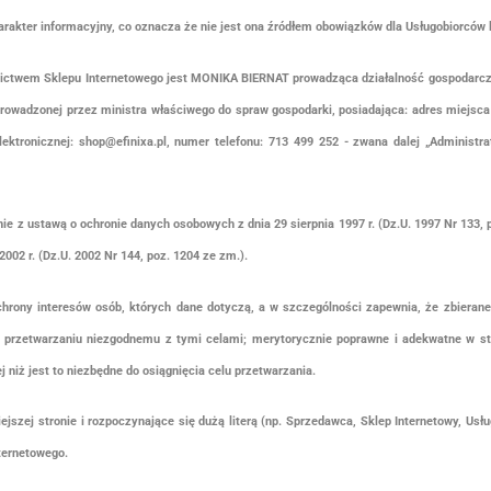
kter informacyjny, co oznacza że nie jest ona źródłem obowiązków dla Usługobiorców l
twem Sklepu Internetowego jest MONIKA BIERNAT prowadząca działalność gospodarczą
 prowadzonej przez ministra właściwego do spraw gospodarki, posiadająca: adres miejsca 
tronicznej: shop@efinixa.pl, numer telefonu: 713 499 252 - zwana dalej „Administr
z ustawą o ochronie danych osobowych z dnia 29 sierpnia 1997 r. (Dz.U. 1997 Nr 133, 
2002 r. (Dz.U. 2002 Nr 144, poz. 1204 ze zm.).
ony interesów osób, których dane dotyczą, a w szczególności zapewnia, że zbierane 
przetwarzaniu niezgodnemu z tymi celami; merytorycznie poprawne i adekwatne w st
j niż jest to niezbędne do osiągnięcia celu przetwarzania.
ej stronie i rozpoczynające się dużą literą (np. Sprzedawca, Sklep Internetowy, Usług
ternetowego.