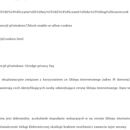
b/W%C5%82%C4%85czanie%20i%20wy%C5%82%C4%85czanie%20obs%C5%82ugi%20ciasteczek
om/pl-pl/windows7/block-enable-or-allow-cookies
pl/cookies.html
/pl-pl/windows-10/edge-privacy-faq
e eksploatacyjne związane z korzystaniem ze Sklepu Internetowego (adres IP, domen
 zawierają cech identyfikujących osoby odwiedzające stronę Sklepu Internetowego. Dane t
enta jest dobrowolne, aczkolwiek niepodanie wskazanych w na stronie Sklepu Interne
świadczenie Usługi Elektronicznej skutkuje brakiem możliwości zawarcia tejże umowy.