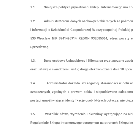
1.1. Niniejsza polityka prywatności Sklepu Internetowego ma chara
1.2. Administratorem danych osobowych zbieranych za pośrednic
i Informacji o Działalności Gospodarczej Rzeczypospolitej Polskiej
530 Wrocław, NIP 8941495914, REGON 932085064, adres poczty elek
Sprzedawcą.
1.3. Dane osobowe Usługobiorcy i Klienta są przetwarzane zgodnie 
oraz ustawą o świadczeniu usług drogą elektroniczną z dnia 18 lipca 
1.4. Administrator dokłada szczególnej staranności w celu ochr
oznaczonych, zgodnych z prawem celów i niepoddawane dalszemu 
postaci umożliwiającej identyfikację osób, których dotyczą, nie dłuże
1.5. Wszelkie słowa, wyrażenia i akronimy występujące na niniejsz
Regulaminie Sklepu Internetowego dostępnym na stronach Sklepu In