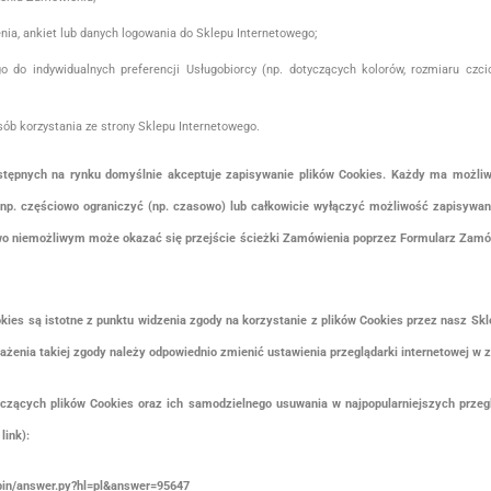
a, ankiet lub danych logowania do Sklepu Internetowego;
 indywidualnych preferencji Usługobiorcy (np. dotyczących kolorów, rozmiaru czcionk
b korzystania ze strony Sklepu Internetowego.
stępnych na rynku domyślnie akceptuje zapisywanie plików Cookies. Każdy ma możli
a np. częściowo ograniczyć (np. czasowo) lub całkowicie wyłączyć możliwość zapisyw
dowo niemożliwym może okazać się przejście ścieżki Zamówienia poprzez Formularz Zam
okies są istotne z punktu widzenia zgody na korzystanie z plików Cookies przez nasz S
ażenia takiej zgody należy odpowiednio zmienić ustawienia przeglądarki internetowej w z
zących plików Cookies oraz ich samodzielnego usuwania w najpopularniejszych przeg
link):
in/answer.py?hl=pl&answer=95647