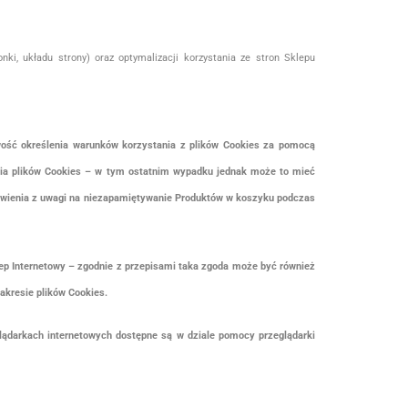
i, układu strony) oraz optymalizacji korzystania ze stron Sklepu
wość określenia warunków korzystania z plików Cookies za pomocą
ania plików Cookies – w tym ostatnim wypadku jednak może to mieć
ówienia z uwagi na niezapamiętywanie Produktów w koszyku podczas
klep Internetowy – zgodnie z przepisami taka zgoda może być również
akresie plików Cookies.
lądarkach internetowych dostępne są w dziale pomocy przeglądarki