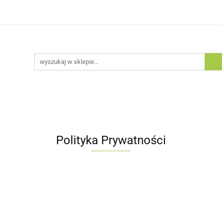
egorie
Zobacz
Nowości
Bestsellery
Blog
tsellery
Blog
Polityka Prywatności