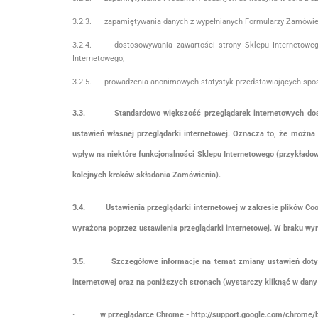
3.2.3. zapamiętywania danych z wypełnianych Formularzy Zamówieni
3.2.4. dostosowywania zawartości strony Sklepu Internetowego do
Internetowego;
3.2.5. prowadzenia anonimowych statystyk przedstawiających sposó
3.3.
Standardowo większość przeglądarek internetowych do
ustawień własnej przeglądarki internetowej. Oznacza to, że możn
wpływ na niektóre funkcjonalności Sklepu Internetowego (przykła
kolejnych kroków składania Zamówienia).
3.4.
Ustawienia przeglądarki internetowej w zakresie plików Co
wyrażona poprzez ustawienia przeglądarki internetowej. W braku wyr
3.5.
Szczegółowe informacje na temat zmiany ustawień dotyc
internetowej oraz na poniższych stronach (wystarczy kliknąć w dany 
· w przeglądarce Chrome - http://support.google.com/chrome/b