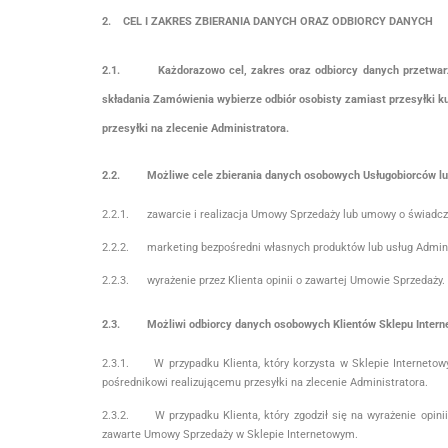
2. CEL I ZAKRES ZBIERANIA DANYCH ORAZ ODBIORCY DANYCH
2.1. Każdorazowo cel, zakres oraz odbiorcy danych przetwarzany
składania Zamówienia wybierze odbiór osobisty zamiast przesyłki ku
przesyłki na zlecenie Administratora.
2.2. Możliwe cele zbierania danych osobowych Usługobiorców lub 
2.2.1. zawarcie i realizacja Umowy Sprzedaży lub umowy o świadczen
2.2.2. marketing bezpośredni własnych produktów lub usług Admini
2.2.3. wyrażenie przez Klienta opinii o zawartej Umowie Sprzedaży.
2.3.
Możliwi odbiorcy danych osobowych Klientów Sklepu Intern
2.3.1. W przypadku Klienta, który korzysta w Sklepie Internetow
pośrednikowi realizującemu przesyłki na zlecenie Administratora.
2.3.2. W przypadku Klienta, który zgodził się na wyrażenie opin
zawarte Umowy Sprzedaży w Sklepie Internetowym.