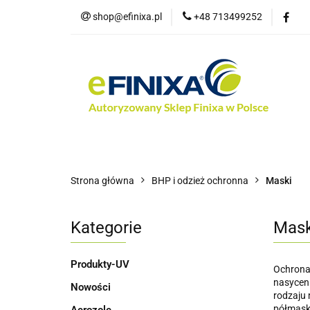
shop@efinixa.pl
+48 713499252
Kat
Kategorie
Zobacz
Nowości
Bes
Strona główna
BHP i odzież ochronna
Maski
Kategorie
Mask
Produkty-UV
Ochrona 
nasycen
Nowości
rodzaju 
półmask