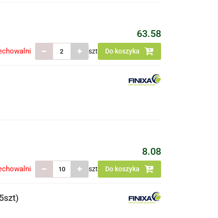
63.58
echowalni
szt
Do koszyka
8.08
echowalni
szt
Do koszyka
5szt)