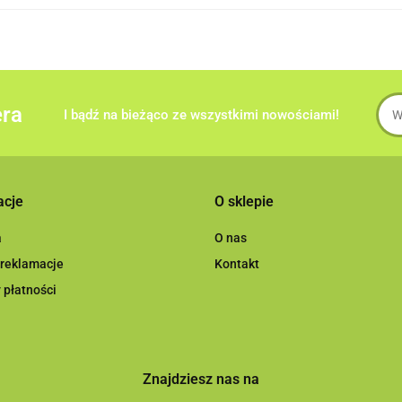
era
I bądź na bieżąco ze wszystkimi nowościami!
acje
O sklepie
a
O nas
 reklamacje
Kontakt
 płatności
Znajdziesz nas na