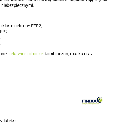
i niebezpiecznymi.
 klasie ochrony FFP2,
FFP2,
,
.
nnej:
rękawice robocze
, kombinezon, maska oraz
z lateksu