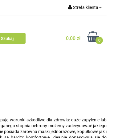
Strefa klienta
Zaloguj się
Zarejestruj się
0,00 zł
0
Dodaj zgłoszenie
ją warunki szkodliwe dla zdrowia: duże zapylenie lub
maganego stopnia ochrony możemy zadecydować jakiego
cie posiada zarówna maski jednorazowe, kopułkowe jak i
k są bardzo komfortowe, idealnie dopasowują się do