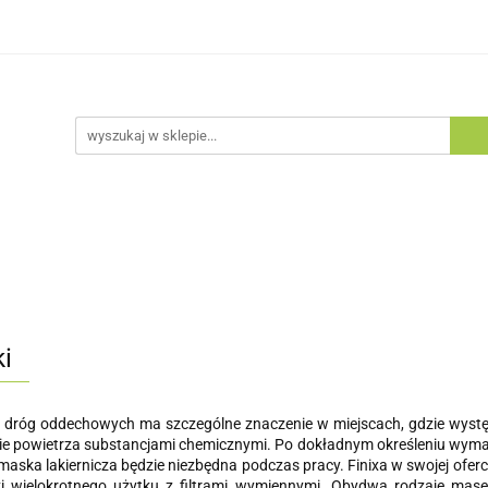
egorie
Zobacz
Nowości
Bestsellery
Blog
tsellery
Blog
i
dróg oddechowych ma szczególne znaczenie w miejscach, gdzie występu
ie powietrza substancjami chemicznymi. Po dokładnym określeniu wy
maska lakiernicza będzie niezbędna podczas pracy. Finixa w swojej ofer
i wielokrotnego użytku z filtrami wymiennymi. Obydwa rodzaje mase