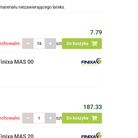
ateriału niezawierającego lateks.
7.79
echowalni
szt
Do koszyka
Finixa MAS 00
187.33
echowalni
szt
Do koszyka
Finixa MAS 20