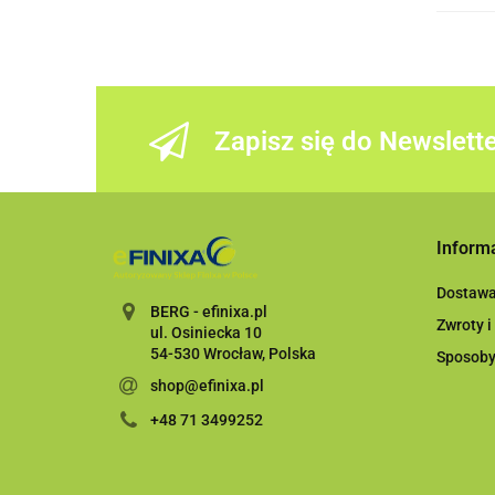
Zapisz się do Newslett
Inform
Dostaw
BERG - efinixa.pl
Zwroty i
ul. Osiniecka 10
54-530 Wrocław, Polska
Sposoby
shop@efinixa.pl
+48 71 3499252