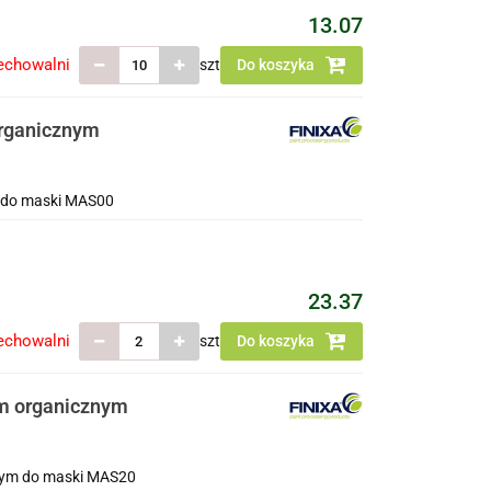
13.07
echowalni
szt
Do koszyka
organicznym
6 do maski MAS00
23.37
echowalni
szt
Do koszyka
om organicznym
znym do maski MAS20