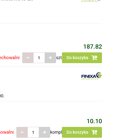
187.82
echowalni
szt
Do koszyka
00.
10.10
howalni
kompl
Do koszyka