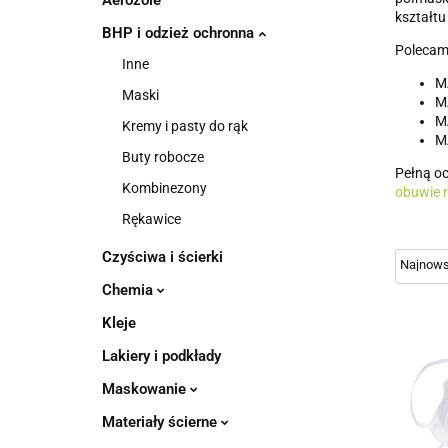
Aerozole
kształtu
BHP i odzież ochronna
Polecam
Inne
M
Maski
M
MA
Kremy i pasty do rąk
MA
Buty robocze
Pełną oc
Kombinezony
obuwie 
Rękawice
Czyściwa i ścierki
Chemia
Kleje
Lakiery i podkłady
Maskowanie
Materiały ścierne