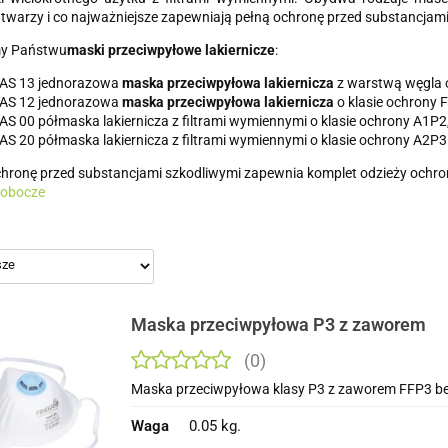
 twarzy i co najważniejsze zapewniają pełną ochronę przed substancjam
y Państwu
maski przeciwpyłowe lakiernicze
:
AS 13 jednorazowa
maska przeciwpyłowa lakiernicza
z warstwą węgla o
AS 12 jednorazowa
maska przeciwpyłowa lakiernicza
o klasie ochrony 
S 00 półmaska lakiernicza z filtrami wymiennymi o klasie ochrony A1P2
S 20 półmaska lakiernicza z filtrami wymiennymi o klasie ochrony A2P3
hronę przed substancjami szkodliwymi zapewnia komplet odzieży ochro
robocze
Maska przeciwpyłowa P3 z zaworem
(0)
Maska przeciwpyłowa klasy P3 z zaworem FFP3 be
Waga
0.05 kg.