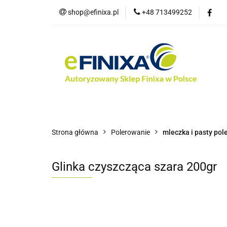
shop@efinixa.pl
+48 713499252
Kat
Kategorie
Zobacz
Nowości
Bes
Strona główna
Polerowanie
mleczka i pasty pol
Glinka czyszcząca szara 200gr