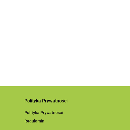
sta polerska żółty korek Finixa POL16
7.78
Polityka Prywatności
Polityka Prywatności
Regulamin