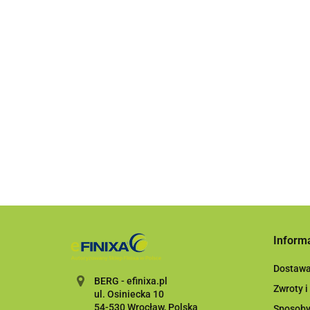
Pasta polerska Fin
101.91
189.78
Inform
Dostaw
BERG - efinixa.pl
Zwroty i
ul. Osiniecka 10
54-530 Wrocław, Polska
Sposoby