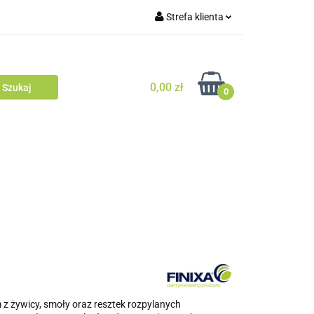
Strefa klienta
Zaloguj się
Zarejestruj się
0,00 zł
0
Dodaj zgłoszenie
 z żywicy, smoły oraz resztek rozpylanych