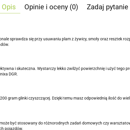
Opis
Opinie i oceny (0)
Zadaj pytanie
onale sprawdza się przy usuwaniu plam z żywicy, smoły oraz resztek roz
adów.
efektywna i skuteczna. Wystarczy lekko zwilżyć powierzchnię i użyć tego p
inixa DGR.
00 gram glinki czyszczącej. Dzięki temu masz odpowiednią ilość do wi
 może być stosowany do różnorodnych zadań domowych czy warsztatowy
ich pojazdów.