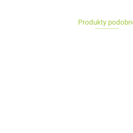
Produkty podobn
Pasta matująca Finixa POL70