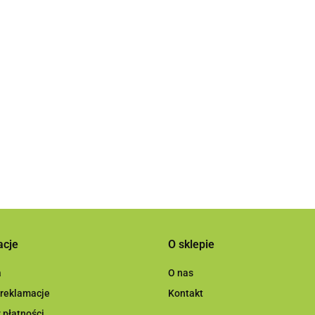
ixa 1 krok POL10
Pa
Pasta polerska czerwony korek Finixa POL15
12
127.78
acje
O sklepie
a
O nas
 reklamacje
Kontakt
 płatności