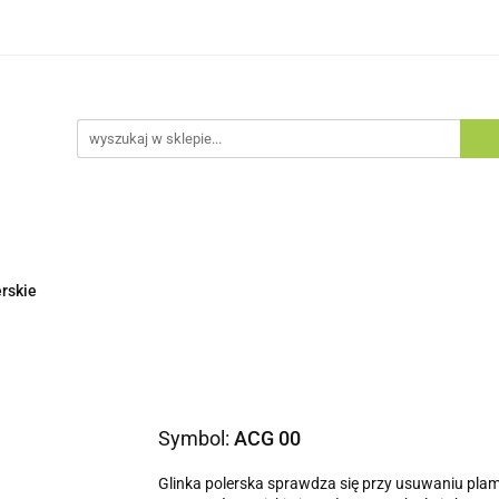
egorie
Zobacz
Nowości
Bestsellery
Blog
tsellery
Blog
erskie
Symbol:
ACG 00
Glinka polerska sprawdza się przy usuwaniu plam