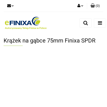
(
0
)
Zaloguj się
Zarejestruj się
Dodaj zgłoszenie
Krążek na gąbce 75mm Finixa SPDR