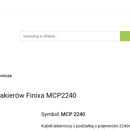
egorie
Zobacz
Nowości
Bestsellery
Blog
tsellery
Blog
ernicze
 lakierów Finixa MCP2240
Symbol:
MCP 2240
Kubek lakierniczy z podziałką o pojemności 2240m