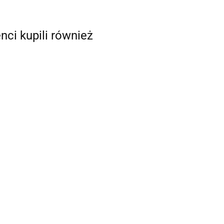
enci kupili również
Pokrywka
krywka
Pokrywka
do kubka
 kubka
do kubka
1L
0.87
0ml
650ml
System PPS
9
0.66
Finixa 650ml
190mic, 50szt
295.20