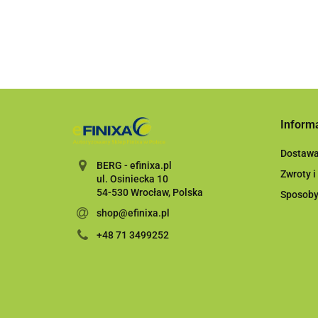
Inform
Dostaw
BERG - efinixa.pl
Zwroty i
ul. Osiniecka 10
54-530 Wrocław, Polska
Sposoby
shop@efinixa.pl
+48 71 3499252