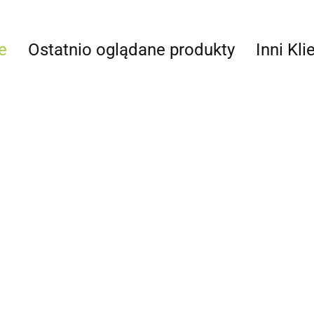
e
Ostatnio oglądane produkty
Inni Kli
Pokrywka
Po
do kubka
do
2L
1.25
40
0.5
Wiaderko z podziałką
do mieszania 5000ml
Kubek lakierniczy do
(40)
11.65
mieszania lakierów
Finixa MCP1300
1.98