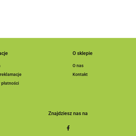
acje
O sklepie
a
O nas
 reklamacje
Kontakt
 płatności
Znajdziesz nas na