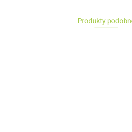
Produkty podobn
Kubek lakierniczy do
Kubek lakierniczy do
mieszania lakierów
mieszania lakierów
Finixa MCP0400
Finixa MCP0650
1.21
1.48