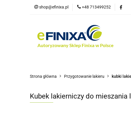
shop@efinixa.pl
+48 713499252
Kat
Kategorie
Zobacz
Nowości
Bes
Strona główna
Przygotowanie lakieru
kubki laki
Kubek lakierniczy do mieszania