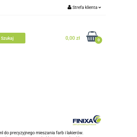
Strefa klienta
Zaloguj się
Zarejestruj się
0,00 zł
0
Dodaj zgłoszenie
l do precyzyjnego mieszania farb i lakierów.