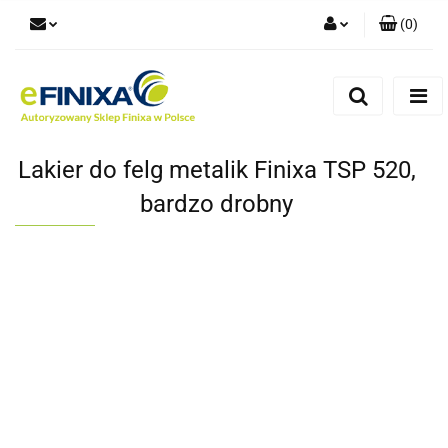
(
0
)
Zaloguj się
Zarejestruj się
Dodaj zgłoszenie
Lakier do felg metalik Finixa TSP 520,
bardzo drobny