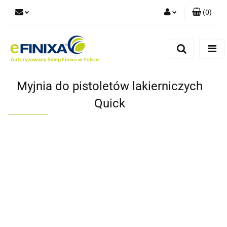
(
0
)
Zaloguj się
Zarejestruj się
Dodaj zgłoszenie
Myjnia do pistoletów lakierniczych
Quick