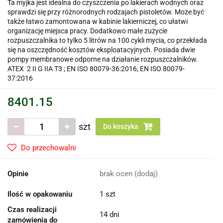
Ta myjka jest idealna do czyszczenia po lakierach wodnych oraz
sprawdzi się przy różnorodnych rodzajach pistoletów. Może być
także łatwo zamontowana w kabinie lakierniczej, co ułatwi
organizację miejsca pracy. Dodatkowo małe zużycie
rozpuszczalnika to tylko 5 litrów na 100 cykli mycia, co przekłada
się na oszczędność kosztów eksploatacyjnych. Posiada dwie
pompy membranowe odporne na działanie rozpuszczalników.
ATEX 2 II G IIA T3 ; EN ISO 80079-36:2016; EN ISO 80079-
37:2016
8401.15
szt
Do koszyka
Do przechowalni
Opinie
brak ocen
(dodaj)
Ilość w opakowaniu
1 szt
Czas realizacji
14 dni
zamówienia do