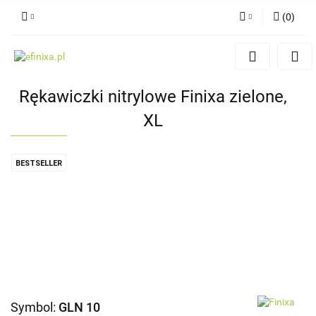
(
0
)
Zaloguj się
Zarejestruj się
Rękawiczki nitrylowe Finixa zielone,
Dodaj zgłoszenie
XL
BESTSELLER
Symbol:
GLN 10