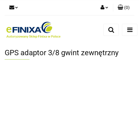
(
0
)
Zaloguj się
Zarejestruj się
Dodaj zgłoszenie
GPS adaptor 3/8 gwint zewnętrzny