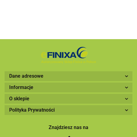
(1000szt)
Dane adresowe
Informacje
O sklepie
Polityka Prywatności
Znajdziesz nas na