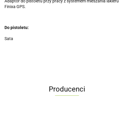
Adaptor do pistoletu przy pracy z systemem mieszania lakieru
Finixa GPS.
Do pistoletu:
Sata
Producenci