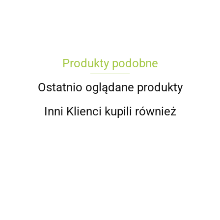
Produkty podobne
Ostatnio oglądane produkty
Inni Klienci kupili również
Mieszadło
Adaptor
G
Adaptor
Buteleczka
Buteleczka
proste
M12 gwint
a
3/8 gwint
zaprawkowa
zaprawkowa