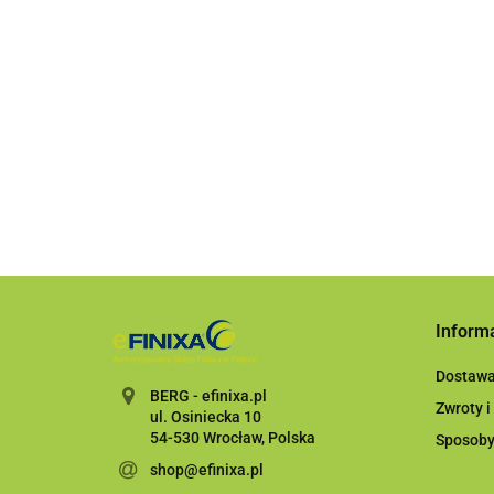
lakierniczy
lakierniczy
Gąbka ścierna w
Finixa 1.8mm
Finixa 2.5mm
435.00
435.00
rolce
P800,114mmx25
199.98
Inform
Dostaw
BERG - efinixa.pl
Zwroty i
ul. Osiniecka 10
54-530 Wrocław, Polska
Sposoby
shop@efinixa.pl