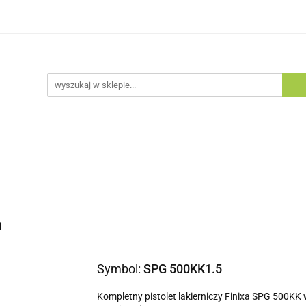
egorie
Zobacz
Nowości
Bestsellery
Blog
tsellery
Blog
m
Symbol:
SPG 500KK1.5
Kompletny pistolet lakierniczy Finixa SPG 500KK