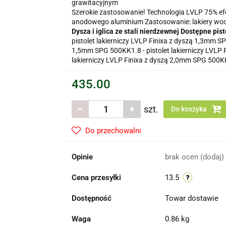
grawitacyjnym
Szerokie zastosowanie! Technologia LVLP 75% e
anodowego aluminium Zastosowanie: lakiery wodne
Dysza i iglica ze stali nierdzewnej
Dostępne pist
pistolet lakierniczy LVLP Finixa z dyszą 1,3mm SP
1,5mm SPG 500KK1.8 - pistolet lakierniczy LVLP 
lakierniczy LVLP Finixa z dyszą 2,0mm SPG 500KK2
435.00
szt.
Do koszyka
Do przechowalni
Opinie
brak ocen
(dodaj)
Cena przesyłki
13.5
Dostępność
Towar dostawie
Waga
0.86 kg