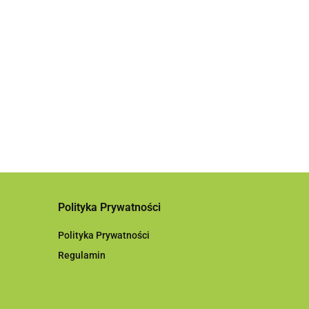
lakierniczy
a ścierna w
Finixa 2.0mm
Gąbka ścierna w
435.00
 P400
rolce
mmx25m
8
P1000,114mmx25m
199.98
Polityka Prywatności
Polityka Prywatności
Regulamin