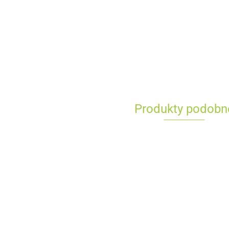
Produkty podobn
Pistolet
Pistolet