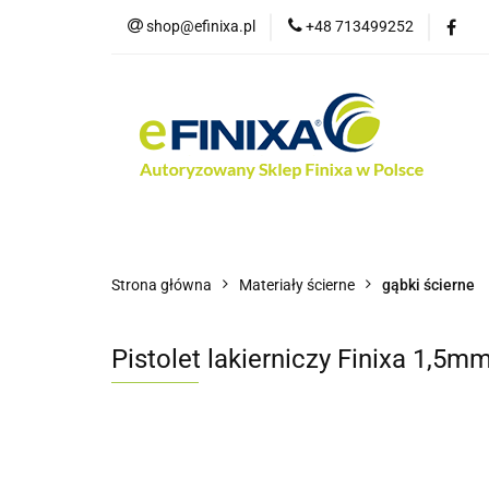
shop@efinixa.pl
+48 713499252
Kat
Kategorie
Zobacz
Nowości
Bes
Strona główna
Materiały ścierne
gąbki ścierne
Pistolet lakierniczy Finixa 1,5m