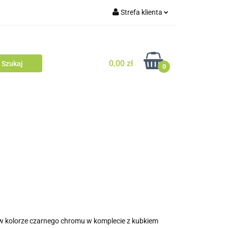
Strefa klienta
Zaloguj się
Zarejestruj się
0,00 zł
0
Dodaj zgłoszenie
 w kolorze czarnego chromu w komplecie z kubkiem