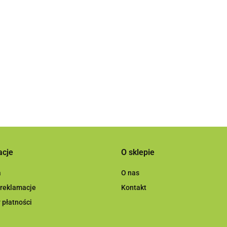
lakierniczy
Gąbk
Gąbka ścierna w
Finixa 1.3mm
435.00
rolce
rolce P240,
114
Gąbka ścierna Micro
m
114mmx25m
199.9
199.98
Fine krążek 15
otworów,150mm
7.26
acje
O sklepie
a
O nas
 reklamacje
Kontakt
 płatności