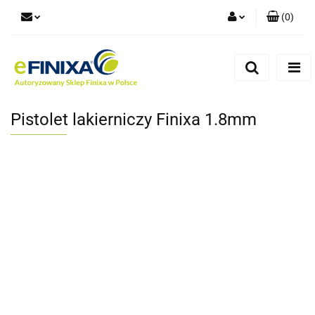
(
0
)
Zaloguj się
Zarejestruj się
Dodaj zgłoszenie
Pistolet lakierniczy Finixa 1.8mm